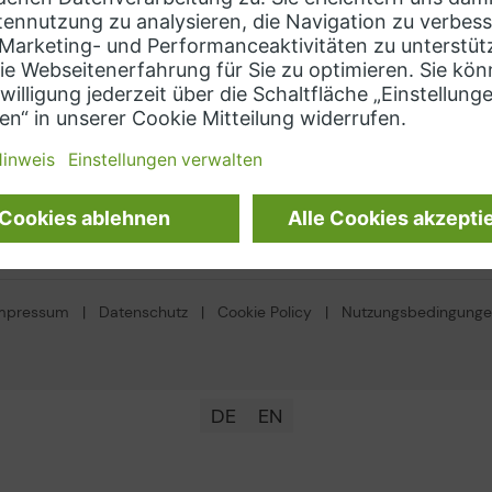
ens
Kontaktieren Sie uns
hts Hub (MindSphere)
soft Azure
Sprache auswählen
on Web Services
DE
mpressum
|
Datenschutz
|
Cookie Policy
|
Nutzungsbedingung
DE
EN