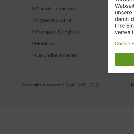
Diskrete Industrie
Siem
Prozessindustrie
Insig
Transport & Logistik
Micro
Mobilität
Amaz
Gesundheitswesen
Copyright © evosoft GmbH 1995 - 2026
I