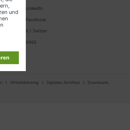
LinkedIn
Facebook
X / Twitter
XING
en
|
Whistleblowing
|
Digitales Zertifikat
|
Downloads