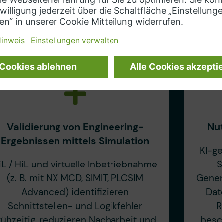
wiederkehrende Schritte
beschleunigt.
Validierung von Engineering-
Nut
Ergebnissen mittels Simulation
KI-ge
iL / HiL und virtuelle Inbetriebnahme
S
(z. B. mit NX MCD, SIMIT, PLCSIM
Gener
Advanced) identifizieren
Dat
Schnittstellen- und Logikfehler
R
rühzeitig, reduzieren Nacharbeit und
besc