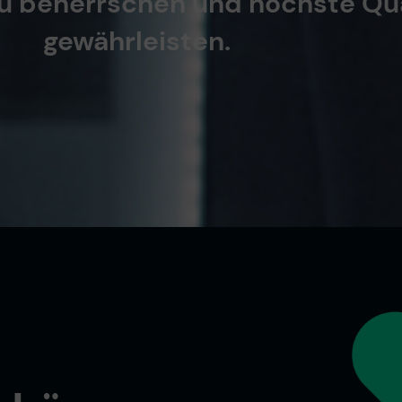
u beherrschen und höchste Qua
gewährleisten.