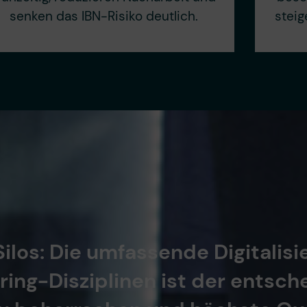
senken das IBN-Risiko deutlich.
steig
ilos: Die umfassende Digitalis
ering-Disziplinen ist der entsc