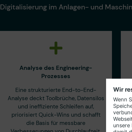
Digitalisierung im Anlagen- und Maschi
Analyse des Engineering-
Prozesses
Eine strukturierte End-to-End-
Analyse deckt Toolbrüche, Datensilos
und ineffiziente Schleifen auf,
priorisiert Quick-Wins und schafft
die Basis für messbare
Verbesserungen von Durchlaufzeit,