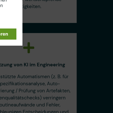
Tätigkeiten.
zung von KI im Engineering
stützte Automatismen (z. B. für
pezifikationsanalyse, Auto-
ierung / Prüfung von Artefakten,
enqualitätschecks) verringern
outineaufwände und Fehler,
hleunigen Entscheidungen und