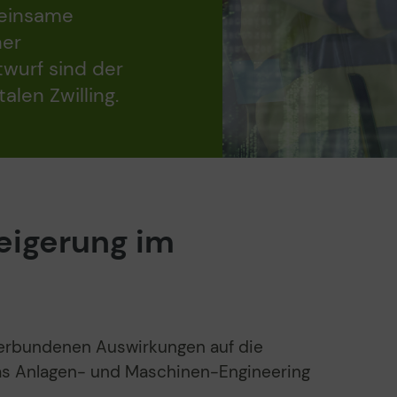
meinsame
her
wurf sind der
alen Zwilling.
teigerung im
verbundenen Auswirkungen auf die
 das Anlagen- und Maschinen-Engineering