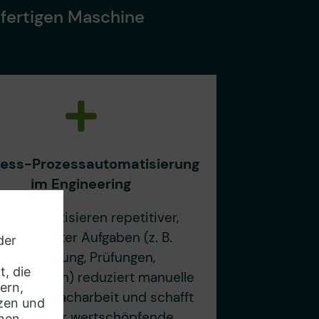
r fertigen Maschine
ness-Prozessautomatisierung
im Engineering
s Automatisieren repetitiver,
egelbasierter Aufgaben (z. B.
Generierung, Prüfungen,
hronisation) reduziert manuelle
r, senkt Nacharbeit und schafft
apazität für wertschöpfende