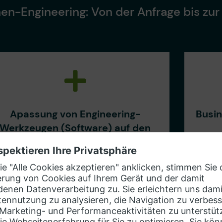
nen-Engineering: Von der Anfrage bis zu
Apassung von Engineering-
Busi
Werkzeugen (Software) auf den
kundenspezifischen Prozess
Da
Durch gezieltes Customizing,
r
Schnittstellen-Integration und
Vorlagen/Bibliotheken werden
Sync
Medienbrüche eliminiert, Daten
Fehle
konsistent gehalten und
K