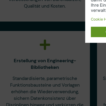
Qualität und Kosten.
Erstellung von Engineering-
Bibliotheken
Standardisierte, parametrische
S
Funktionsbausteine und Vorlagen
erhöhen die Wiederverwendung,
sichern Datenkonsistenz über
Disziplinen hinweg und verkürzen die
f