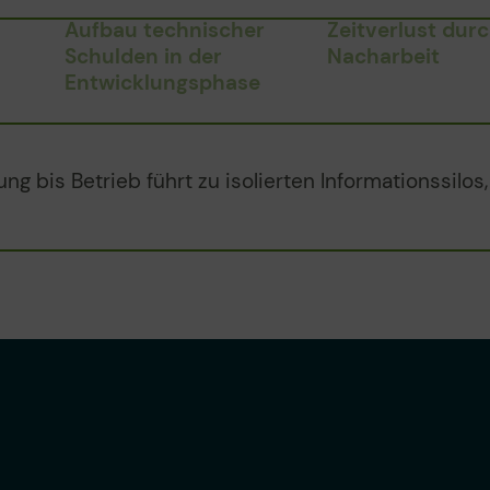
Aufbau technischer
Zeitverlust dur
Schulden in der
Nacharbeit
Entwicklungsphase
g bis Betrieb führt zu isolierten Informationssil