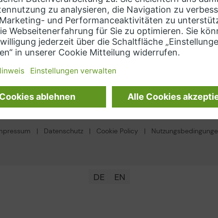
ens
Kontaktieren Sie uns
hts Hub (MindSphere)
soft Azure
Sprache auswählen
on Web Services
DE
mpressum
|
Datenschutz
|
Cookie Policy
|
Nutzungsbedingung
DE
EN