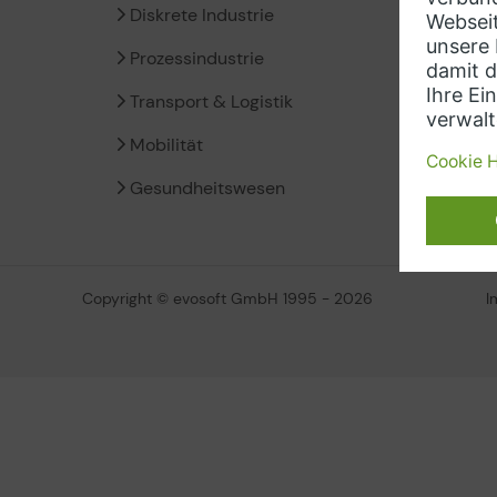
Diskrete Industrie
Siem
Prozessindustrie
Insig
Transport & Logistik
Micro
Mobilität
Amaz
Gesundheitswesen
Copyright © evosoft GmbH 1995 - 2026
I