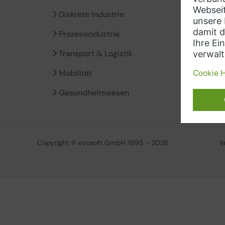
Diskrete Industrie
Siem
Prozessindustrie
Insig
Transport & Logistik
Micro
Mobilität
Amaz
Gesundheitswesen
Copyright © evosoft GmbH 1995 - 2026
I