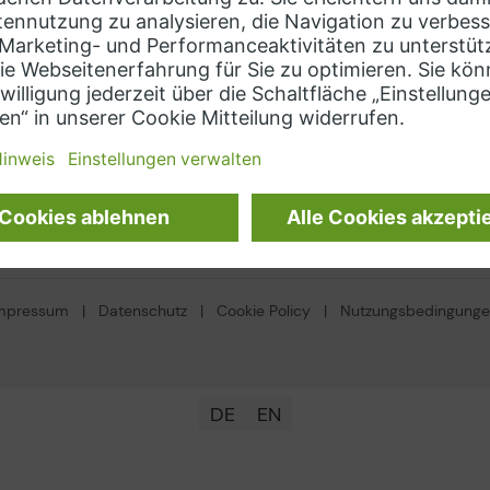
ens
Kontaktieren Sie uns
hts Hub (MindSphere)
soft Azure
Sprache auswählen
on Web Services
DE
mpressum
|
Datenschutz
|
Cookie Policy
|
Nutzungsbedingung
DE
EN