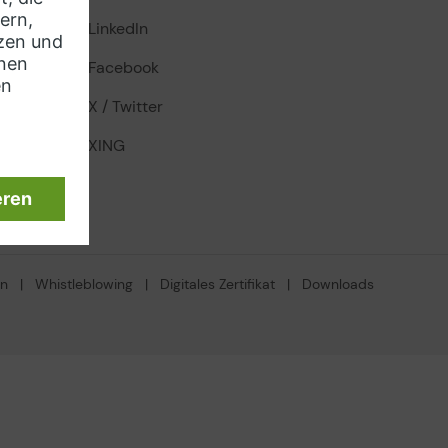
LinkedIn
Facebook
X / Twitter
XING
en
|
Whistleblowing
|
Digitales Zertifikat
|
Downloads