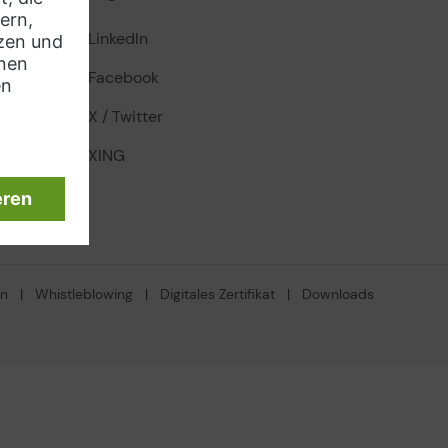
LinkedIn
Facebook
X / Twitter
XING
en
|
Whistleblowing
|
Digitales Zertifikat
|
Downloads