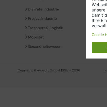
Diskrete Industrie
Siem
Prozessindustrie
Insig
Transport & Logistik
Micro
Mobilität
Amaz
Gesundheitswesen
Copyright © evosoft GmbH 1995 - 2026
I