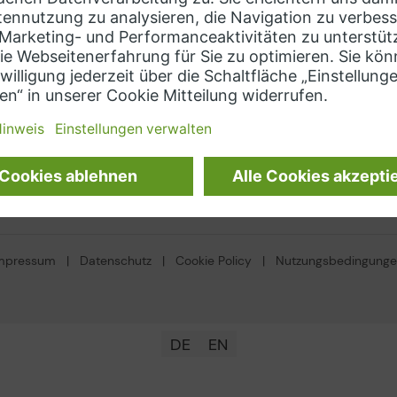
ens
Kontaktieren Sie uns
hts Hub (MindSphere)
soft Azure
Sprache auswählen
on Web Services
DE
mpressum
|
Datenschutz
|
Cookie Policy
|
Nutzungsbedingung
DE
EN