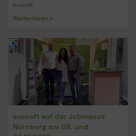
evosoft
Weiterlesen »
evosoft auf der Jobmesse
Nürnberg am 08. und