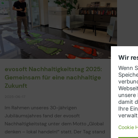
evosoft Nachhaltigkeitstag 2025:
Gemeinsam für eine nachhaltige
Zukunft
2025-06-17
Im Rahmen unseres 30-jährigen
Jubiläumsjahres fand der evosoft
Nachhaltigkeitstag unter dem Motto „Global
denken – lokal handeln!“ statt. Der Tag stand