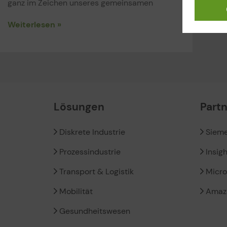
ganz im Zeichen unseres gemeinsamen
Weiterlesen »
Lösungen
Part
Diskrete Industrie
Siem
Prozessindustrie
Insig
Transport & Logistik
Micro
Mobilität
Amaz
Gesundheitswesen