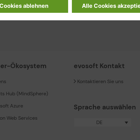
ner-Ökosystem
evosoft Kontakt
ens
Kontaktieren Sie uns
hts Hub (MindSphere)
soft Azure
Sprache auswählen
on Web Services
DE