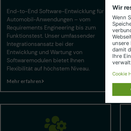
End-to-End Software-Entwicklung für
E
Automobil-Anwendungen – vom
w
Requirements Engineering bis zum
W
Funktionstest. Unser umfassender
s
Integrationsansatz bei der
d
Entwicklung und Wartung von
d
Softwaremodulen bietet Ihnen
M
Flexibilität auf höchstem Niveau.
Mehr erfahren