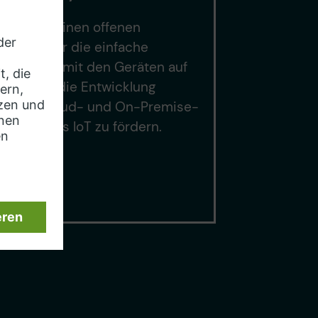
T! nutzt einen offenen
andard für die einfache
nikation mit den Geräten auf
bene, um die Entwicklung
erbarer Cloud- und On-Premise-
en für das IoT zu fördern.
erfahren