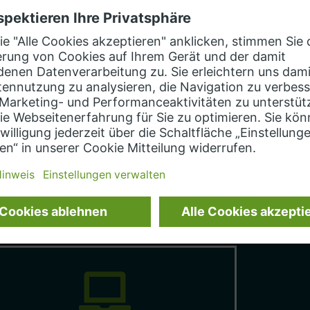
ntlang der Wertschöpfungskette
sayWo
erden Daten auf vielfältige Art und
Webst
eise erzeugt. Wie gestaltet sich ein
Kommu
innvolles Vorgehen zur Nutzung
Felde
ieser Informationen und wie kann
skali
araus Mehrwert generiert werden?
Lösung
ehr erfahren
Mehr 