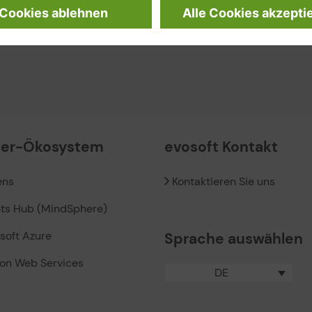
ner-Ökosystem
evosoft Kontakt
ens
Kontaktieren Sie uns
hts Hub (MindSphere)
soft Azure
Sprache auswählen
on Web Services
DE