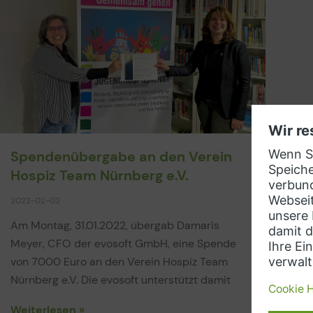
Spendenübergabe an den Verein
Hospiz Team Nürnberg e.V.
2022-02-02
Am Montag, 31.01.2022, übergab Damaris
Meyer, CFO der evosoft GmbH, eine Spende
von 7000 Euro an den Verein Hospiz Team
Nürnberg e.V. Die evosoft unterstützt damit
Weiterlesen »