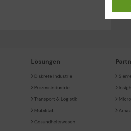
Lösungen
Part
Diskrete Industrie
Siem
Prozessindustrie
Insig
Transport & Logistik
Micro
Mobilität
Amaz
Gesundheitswesen