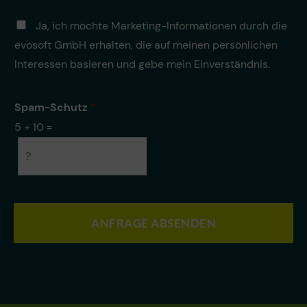
m
t
e
e
i
M
Ja, ich möchte Marketing-Informationen durch die
r
r
o
a
a
*
evosoft GmbH erhalten, die auf meinen persönlichen
n
r
r
k
Interessen basieren und gebe mein Einverständnis.
b
e
e
t
i
i
Spam-Schutz
*
t
n
u
5
+
10
=
g
n
g
*
ANFRAGE ABSENDEN