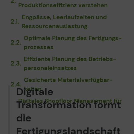
Produktions­effizienz verstehen
Engpässe, Leerlaufzeiten und
Ressourcen­auslastung
Optimale Planung des Fertigungs­
prozesses
Effiziente Planung des Betriebs­
personalein­satzes
Gesicherte Material­verfügbar­
Digitale
keiten
Digitales Shopfloor Management für
Transformation formt
mehr Effizienz in der Fertigung
die
Wertstrom­analyse
Fertigungslandschaft
Performance­messung