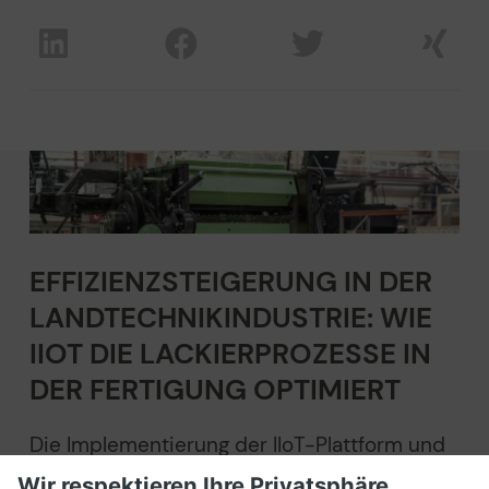
EFFIZIENZSTEIGERUNG IN DER
LANDTECHNIKINDUSTRIE: WIE
IIOT DIE LACKIERPROZESSE IN
DER FERTIGUNG OPTIMIERT
Die Implementierung der IIoT-Plattform und
die Entwicklung von spezifischen