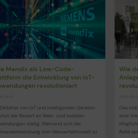
e Mendix als Low-Code-
Wie de
attform die Entwicklung von IoT-
Anlag
wendungen revolutioniert
revolu
4-08-13
2024-01-2
Zeitalter von IoT und intelligenten Geräten
Das indu
chst der Bedarf an Web- und mobilen
eine Vie
wendungen stetig. Während sich die
Möglichk
ftwareentwicklung vom Wasserfallmodell zu
Rolle sp