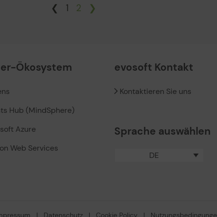
❮
1
2
❯
ner-Ökosystem
evosoft Kontakt
ens
Kontaktieren Sie uns
hts Hub (MindSphere)
soft Azure
Sprache auswählen
on Web Services
DE
mpressum
|
Datenschutz
|
Cookie Policy
|
Nutzungsbedingung