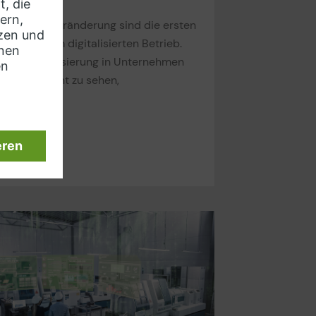
Wille zur Veränderung sind die ersten
 hin zu einem digitalisierten Betrieb.
t die Digitalisierung in Unternehmen
s kurzer Sprint zu sehen,
esen »