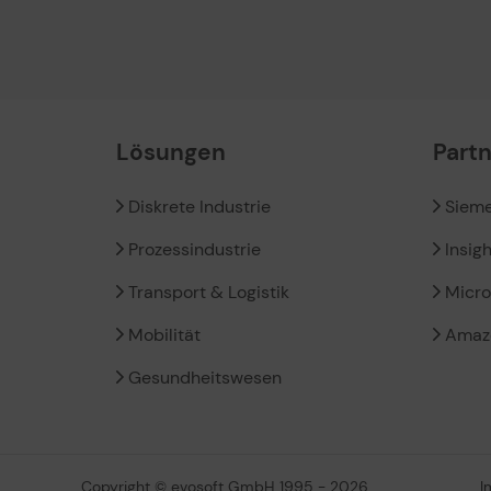
Lösungen
Part
Diskrete Industrie
Siem
Prozessindustrie
Insig
Transport & Logistik
Micro
Mobilität
Amaz
Gesundheitswesen
Copyright © evosoft GmbH 1995 - 2026
I