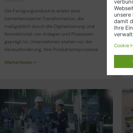
2023-11-29
202
Die Fertigungsindustrie erlebt eine
bemerkenswerte Transformation, die
Sch
maßgeblich durch die Digitalisierung und
ind
Konnektivität von Anlagen und Prozessen
int
geprägt ist. Unternehmen stehen vor der
mit
Herausforderung, ihre Produktionsprozesse
We
Weiterlesen »