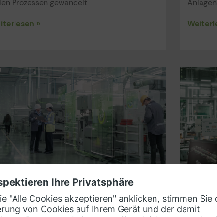
ilen Prozessen gewandelt
Anlagen
iterlesen »
Weiterl
nnektivität: Die erfolgreiche
Die 5
rbindung von IT- und
der Di
‑Netzwerken in Unternehmen
2022-12-0