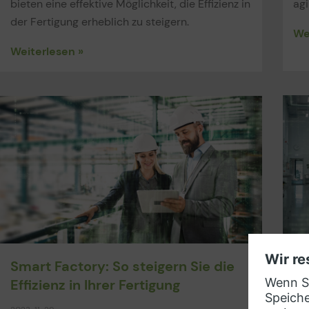
bieten eine effektive Möglichkeit, die Effizienz in
ag
der Fertigung erheblich zu steigern.
We
Weiterlesen »
Ko
Smart Factory: So steigern Sie die
Ve
Effizienz in Ihrer Fertigung
OT