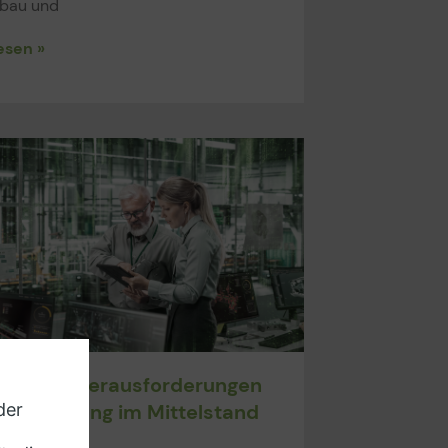
bau und
esen »
 größten Herausforderungen
gitalisierung im Mittelstand
1