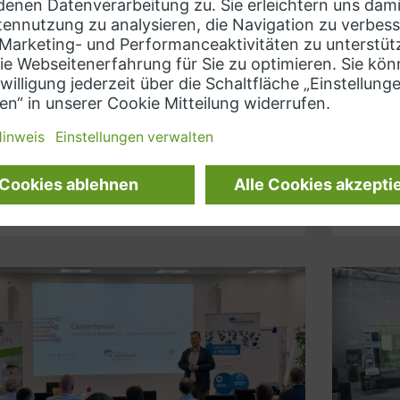
3-03-16
Mut und 
Schritte
öpfen Sie das Potenzial Ihrer Daten voll aus,
Dabei is
em Sie IT und OT in Ihren Betrieb erfolgreich
nicht al
egrieren und Ihre Netzwerke intelligent
einander verbinden. Die Integration
Weiterl
iterlesen »