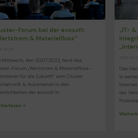
uster-Forum bei der evosoft:
„IT- &
ertstrom & Materialfluss“
integr
„Inter
2-07-21
2022-01-1
 Mittwoch, den 20.07.2022, fand das
uster-Forum „Wertstrom & Materialfluss –
Das Hand
imieren für die Zukunft“ vom Cluster
in sein
chatronik & Automation in den
Internet
mlichkeiten der evosoft in
der Vern
Potenzia
iterlesen »
Weiterl